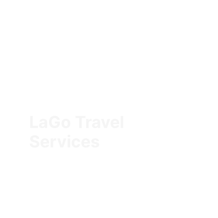
LaGo Travel 
Services
Servicios de calidad para viajes a medida
info@lagotravelservices.com
(+52) 333 184 4534